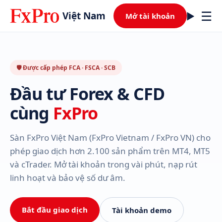
☰
Việt Nam
Mở tài khoản
🛡 Được cấp phép FCA · FSCA · SCB
Đầu tư Forex & CFD
cùng
FxPro
Sàn FxPro Việt Nam (FxPro Vietnam / FxPro VN) cho
phép giao dịch hơn 2.100 sản phẩm trên MT4, MT5
và cTrader. Mở tài khoản trong vài phút, nạp rút
linh hoạt và bảo vệ số dư âm.
Bắt đầu giao dịch
Tài khoản demo