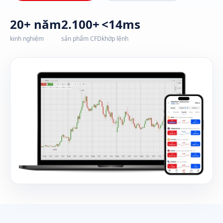
20+ năm
2.100+
<14ms
kinh nghiệm
sản phẩm CFD
khớp lệnh