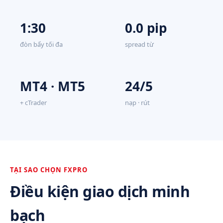
1:30
0.0 pip
đòn bẩy tối đa
spread từ
MT4 · MT5
24/5
+ cTrader
nạp · rút
TẠI SAO CHỌN FXPRO
Điều kiện giao dịch minh
bạch