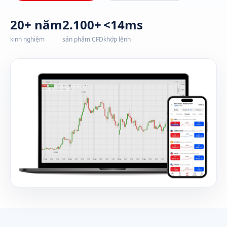
20+ năm
2.100+
<14ms
kinh nghiệm
sản phẩm CFD
khớp lệnh