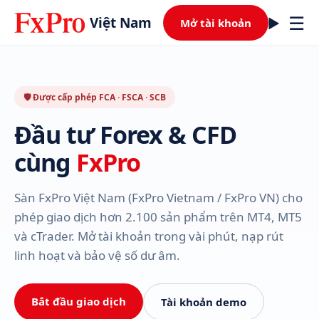
☰
Việt Nam
Mở tài khoản
🛡 Được cấp phép FCA · FSCA · SCB
Đầu tư Forex & CFD
cùng
FxPro
Sàn FxPro Việt Nam (FxPro Vietnam / FxPro VN) cho
phép giao dịch hơn 2.100 sản phẩm trên MT4, MT5
và cTrader. Mở tài khoản trong vài phút, nạp rút
linh hoạt và bảo vệ số dư âm.
Bắt đầu giao dịch
Tài khoản demo