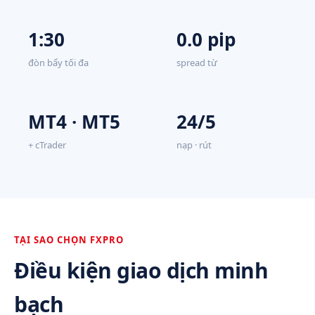
1:30
0.0 pip
đòn bẩy tối đa
spread từ
MT4 · MT5
24/5
+ cTrader
nạp · rút
TẠI SAO CHỌN FXPRO
Điều kiện giao dịch minh
bạch